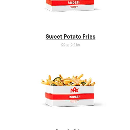
Sweet Potato Fries
CO
e
0,4 kg
2