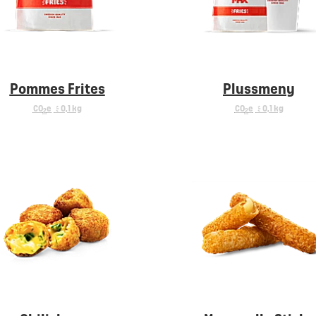
Pommes Frites
Plussmeny
CO
e
< 0,1 kg
CO
e
< 0,1 kg
2
2