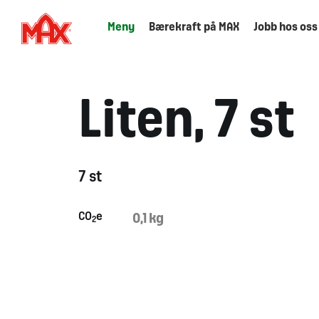
Meny
Bærekraft på MAX
Jobb hos oss
Liten, 7 st
7 st
CO
e
0,1 kg
2