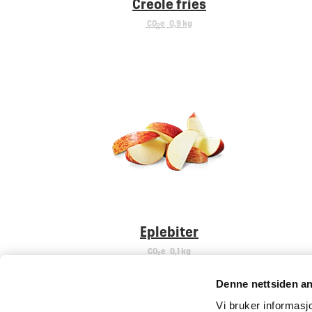
Creole fries
CO
e
0,9 kg
2
Eplebiter
CO
e
0,1 kg
2
Denne nettsiden a
Vi bruker informasjo