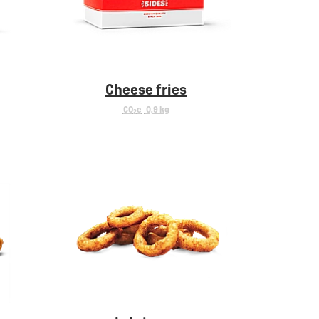
Cheese fries
CO
e
0,9 kg
2