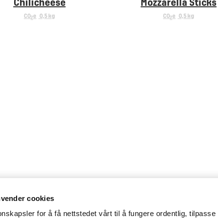
Chilicheese
Mozzarella Sticks
CO
e
0,5 kg
CO
e
0,5 kg
2
2
nvender cookies
nskapsler for å få nettstedet vårt til å fungere ordentlig, tilpasse