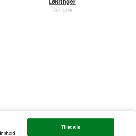
Løkringer
CO
e
0,3 kg
2
Tillat alle
 innhold