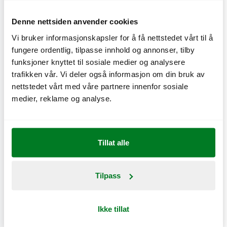
onlinetjenester, inklusive, men ikke begrenset til,
trafikkdata, nettlogger og andre
Denne nettsiden anvender cookies
kommunikasjonsdata.
Vi bruker informasjonskapsler for å få nettstedet vårt til å
fungere ordentlig, tilpasse innhold og annonser, tilby
funksjoner knyttet til sosiale medier og analysere
trafikken vår. Vi deler også informasjon om din bruk av
Behandling av
nettstedet vårt med våre partnere innenfor sosiale
personopplysninger som vi er
medier, reklame og analyse.
forpliktet til ifølge loven
Hvorfor vi behandler personopplysningene dine for
Tillat alle
dette formålet
Vi er ifølge loven forpliktet til å iverksette enkelte
Tilpass
tiltak, for eksempel når vi har inngått en avtale med
deg. Det handler for eksempel om at vi er forpliktet
Ikke tillat
til å ha korrekt bokføring. For å kunne gjøre det, må