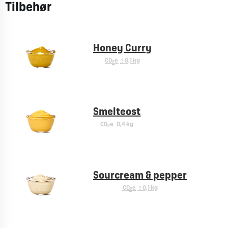
Tilbehør
Honey Curry
CO
e
< 0,1 kg
2
Smelteost
CO
e
0,4 kg
2
Sourcream & pepper
CO
e
< 0,1 kg
2