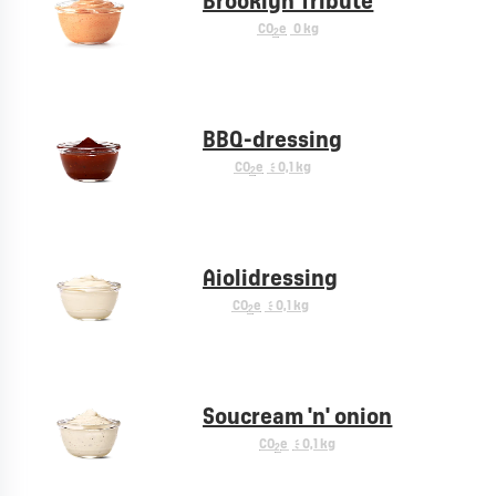
Brooklyn Tribute
CO
e
0 kg
2
BBQ-dressing
CO
e
< 0,1 kg
2
Aiolidressing
CO
e
< 0,1 kg
2
Soucream 'n' onion
CO
e
< 0,1 kg
2