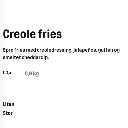
Creole fries
Sprø fries med creoledressing, jalapeños, gul løk og
smeltet cheddardip.
CO
e
0,9 kg
2
Liten
Stor