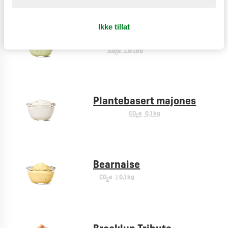
Ikke tillat
Green & Garlic
CO
e
< 0,1 kg
2
Plantebasert majones
CO
e
0,1 kg
2
Bearnaise
CO
e
< 0,1 kg
2