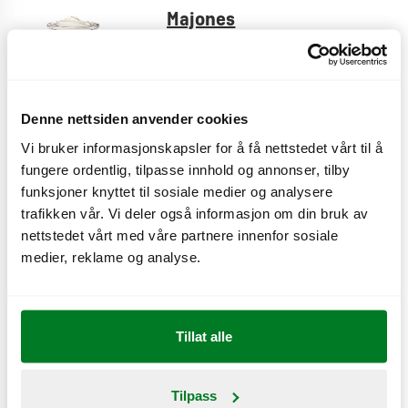
Majones
CO
e
< 0,1 kg
2
Denne nettsiden anvender cookies
Sweet & Sour
Vi bruker informasjonskapsler for å få nettstedet vårt til å
CO
e
< 0,1 kg
2
fungere ordentlig, tilpasse innhold og annonser, tilby
funksjoner knyttet til sosiale medier og analysere
trafikken vår. Vi deler også informasjon om din bruk av
nettstedet vårt med våre partnere innenfor sosiale
Original-dressing
medier, reklame og analyse.
CO
e
< 0,1 kg
2
Tillat alle
Hot Creole
CO
e
< 0,1 kg
2
Tilpass