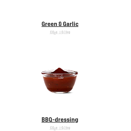
Green & Garlic
CO
e
< 0,1 kg
2
BBQ-dressing
CO
e
< 0,1 kg
2