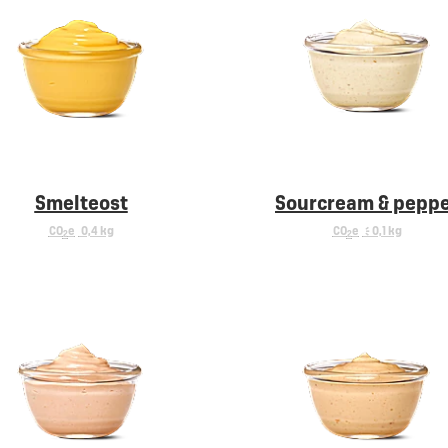
Smelteost
Sourcream & pepp
CO
e
0,4 kg
CO
e
< 0,1 kg
2
2