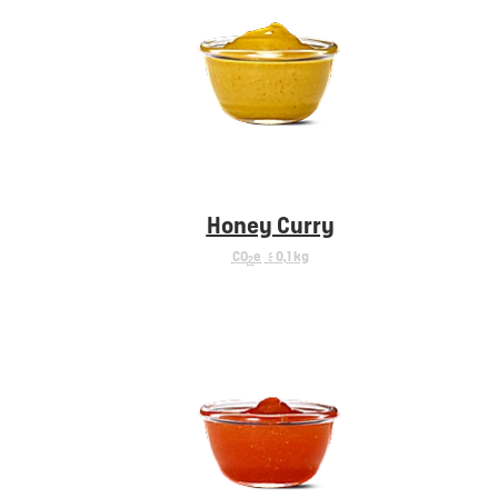
Honey Curry
CO
e
< 0,1 kg
2