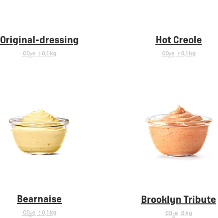
Original-dressing
Hot Creole
CO
e
< 0,1 kg
CO
e
< 0,1 kg
2
2
Bearnaise
Brooklyn Tribute
CO
e
< 0,1 kg
CO
e
0 kg
2
2