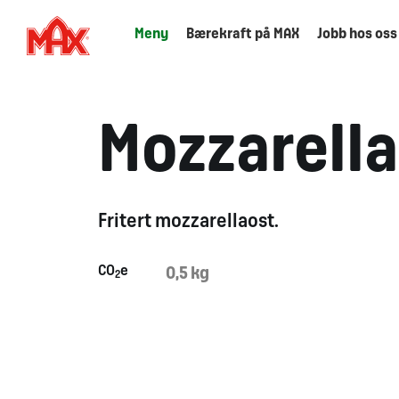
Meny
Bærekraft på MAX
Jobb hos oss
Mozzarella
Fritert mozzarellaost.
CO
e
0,5 kg
2