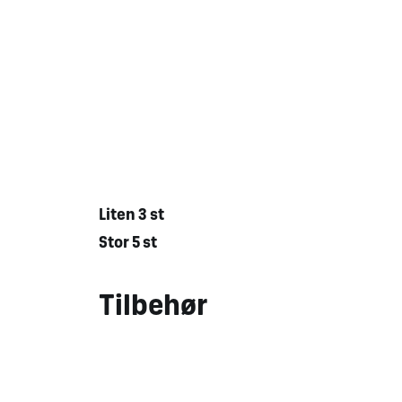
Liten 3 st
Stor 5 st
Tilbehør