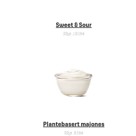
Sweet & Sour
CO
e
< 0,1 kg
2
Plantebasert majones
CO
e
0,1 kg
2