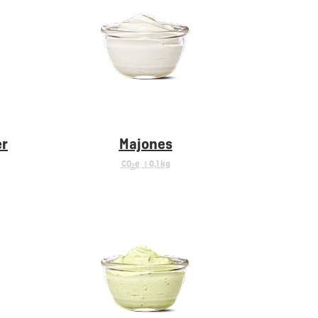
er
Majones
CO
e
< 0,1 kg
2