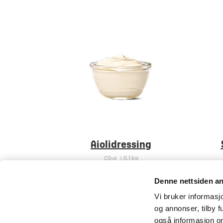
Aiolidressing
CO
e
< 0,1 kg
2
Denne nettsiden a
Vi bruker informasjo
og annonser, tilby f
også informasjon om