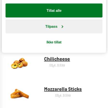
CO
e
0,9 kg
2
Tillat alle
Tilpass
Creole fries
CO
e
0,9 kg
2
Ikke tillat
Chilicheese
CO
e
0,5 kg
2
Mozzarella Sticks
CO
e
0,5 kg
2