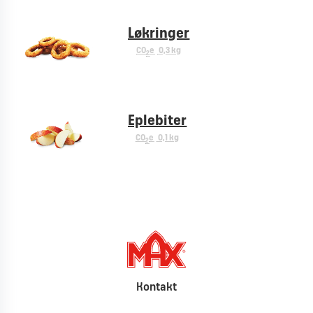
Løkringer
CO
e
0,3 kg
2
Eplebiter
CO
e
0,1 kg
2
Kontakt