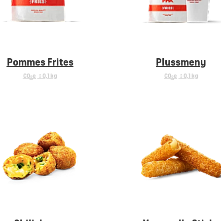
Pommes Frites
Plussmeny
CO
e
< 0,1 kg
CO
e
< 0,1 kg
2
2