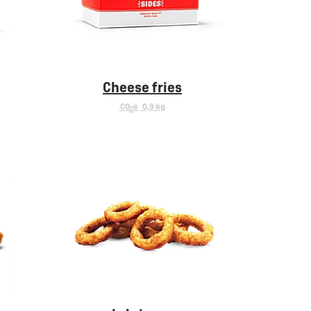
Cheese fries
CO
e
0,9 kg
2