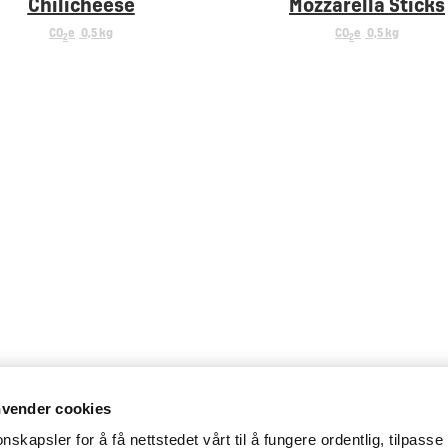
Chilicheese
Mozzarella Sticks
CO
e
0,5 kg
CO
e
0,5 kg
2
2
nvender cookies
nskapsler for å få nettstedet vårt til å fungere ordentlig, tilpasse