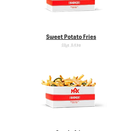
Sweet Potato Fries
CO
e
0,4 kg
2