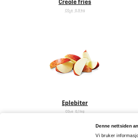
Creole fries
CO
e
0,9 kg
2
Eplebiter
CO
e
0,1 kg
2
Denne nettsiden a
Vi bruker informasjo