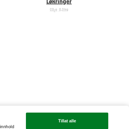
Løkringer
CO
e
0,3 kg
2
Tillat alle
 innhold