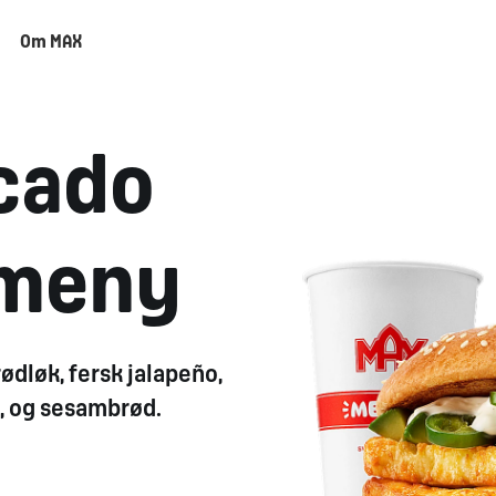
Om MAX
cado
-meny
rødløk, fersk jalapeño,
t, og sesambrød.