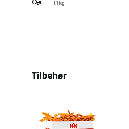
CO
e
1,1 kg
2
Tilbehør