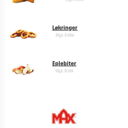
2
Løkringer
CO
e
0,3 kg
2
Eplebiter
CO
e
0,1 kg
2