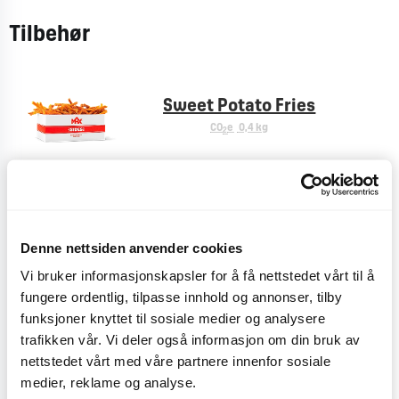
Tilbehør
Sweet Potato Fries
CO
e
0,4 kg
2
Pommes Frites
CO
e
< 0,1 kg
2
Denne nettsiden anvender cookies
Vi bruker informasjonskapsler for å få nettstedet vårt til å
fungere ordentlig, tilpasse innhold og annonser, tilby
funksjoner knyttet til sosiale medier og analysere
Plussmeny
trafikken vår. Vi deler også informasjon om din bruk av
CO
e
< 0,1 kg
2
nettstedet vårt med våre partnere innenfor sosiale
medier, reklame og analyse.