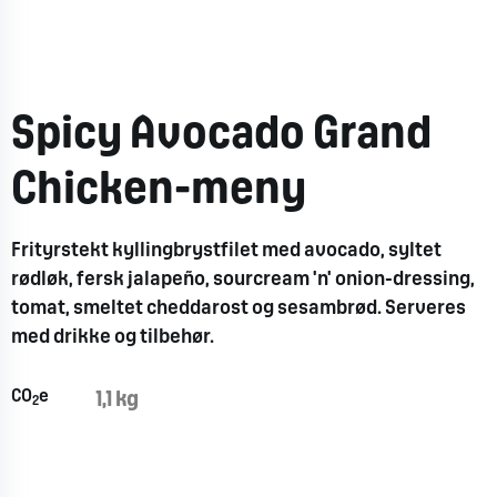
Spicy Avocado Grand
Chicken-meny
Frityrstekt kyllingbrystfilet med avocado, syltet
rødløk, fersk jalapeño, sourcream 'n' onion-dressing,
tomat, smeltet cheddarost og sesambrød. Serveres
med drikke og tilbehør.
CO
e
1,1 kg
2