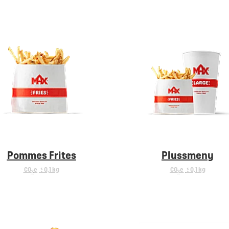
Pommes Frites
Plussmeny
CO
e
< 0,1 kg
CO
e
< 0,1 kg
2
2