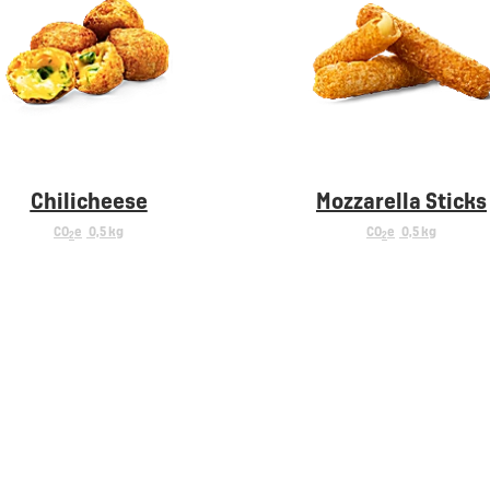
Chilicheese
Mozzarella Sticks
CO
e
0,5 kg
CO
e
0,5 kg
2
2