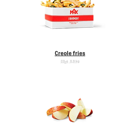
Creole fries
CO
e
0,9 kg
2