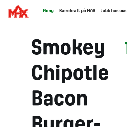
Meny
Bærekraft på MAX
Jobb hos oss
Smokey
Chipotle
Bacon
Burger-