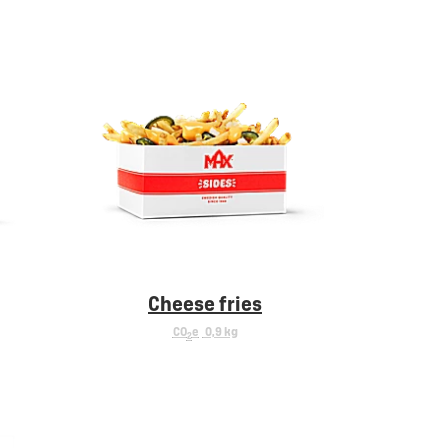
Cheese fries
CO
e
0,9 kg
2