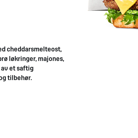
med cheddarsmelteost,
prø løkringer, majones,
 av et saftig
g tilbehør.