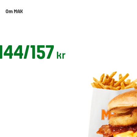
Om MAX
144/157
kr