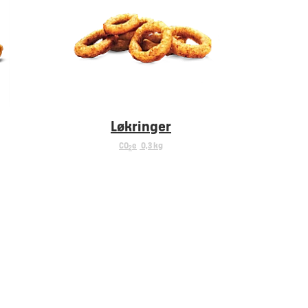
Løkringer
CO
e
0,3 kg
2