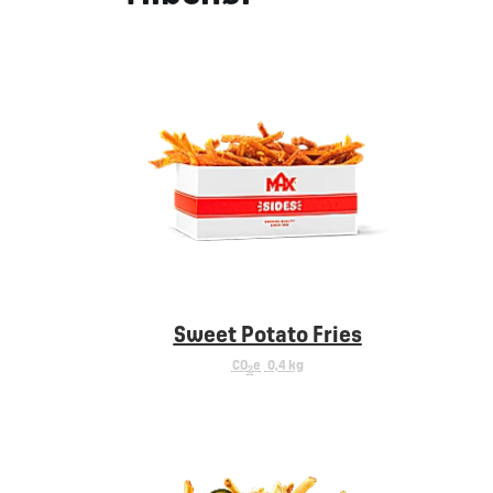
Sweet Potato Fries
CO
e
0,4 kg
2