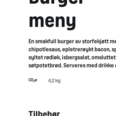
meny
En smakfull burger av storfekjøtt 
chipotlesaus
, epletrerøykt bacon, s
syltet rødløk, isbergsalat, omsluttet
søtpotetbrød. Serveres med drikke o
CO
e
4,2 kg
2
Tilbehør