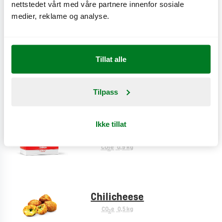
nettstedet vårt med våre partnere innenfor sosiale
Plussmeny
medier, reklame og analyse.
CO
e
< 0,1 kg
2
Tillat alle
Cheese fries
CO
e
0,9 kg
2
Tilpass
Ikke tillat
Creole fries
CO
e
0,9 kg
2
Chilicheese
CO
e
0,5 kg
2