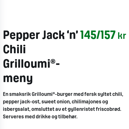
Pepper Jack ‘n’
145/157
kr
Chili
Grilloumi®-
meny
En
smaksrik
Grilloumi
®-
burger
med
fersk
syltet
chili,
pepper
jack-ost, sweet
onion
,
chilimajones
og
isbergsalat
,
omsluttet
av et
gyllenristet
friscobrød
.
Serveres
med
drikke
og
tilbehør
.