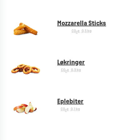
Mozzarella Sticks
CO
e
0,5 kg
2
Løkringer
CO
e
0,3 kg
2
Eplebiter
CO
e
0,1 kg
2