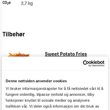
CO
e
2,7 kg
2
Tilbehør
Sweet Potato Fries
CO
e
0,4 kg
2
Denne nettsiden anvender cookies
Pommes Frites
Vi bruker informasjonskapsler for å få nettstedet vårt til å
CO
e
< 0,1 kg
2
fungere ordentlig, tilpasse innhold og annonser, tilby
funksjoner knyttet til sosiale medier og analysere
trafikken vår. Vi deler også informasjon om din bruk av