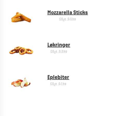
Mozzarella Sticks
CO
e
0,5 kg
2
Løkringer
CO
e
0,3 kg
2
Eplebiter
CO
e
0,1 kg
2