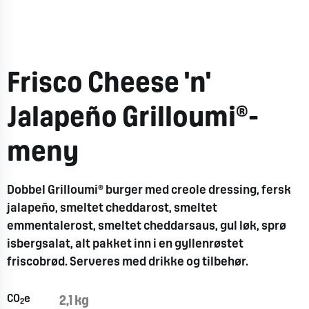
Frisco Cheese 'n'
Jalapeño Grilloumi®​-
meny
Dobbel Grilloumi®​ burger med creole dressing, fersk
jalapeño, smeltet cheddarost, smeltet
emmentalerost, smeltet cheddarsaus, gul løk, sprø
isbergsalat, alt pakket inn i en gyllenrøstet
friscobrød. Serveres med drikke og tilbehør.
CO
e
2,1 kg
2