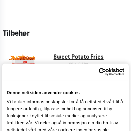
Tilbehør
Sweet Potato Fries
CO
e
0,4 kg
2
Denne nettsiden anvender cookies
Pommes Frites
Vi bruker informasjonskapsler for å få nettstedet vårt til å
CO
e
< 0,1 kg
2
fungere ordentlig, tilpasse innhold og annonser, tilby
funksjoner knyttet til sosiale medier og analysere
trafikken vår. Vi deler også informasjon om din bruk av
nettstedet vårt med våre partnere innenfor sosiale
Plussmeny