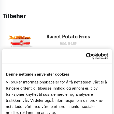
Tilbehør
Sweet Potato Fries
CO
e
0,4 kg
2
Pommes Frites
Denne nettsiden anvender cookies
CO
e
< 0,1 kg
2
Vi bruker informasjonskapsler for å få nettstedet vårt til å
fungere ordentlig, tilpasse innhold og annonser, tilby
funksjoner knyttet til sosiale medier og analysere
trafikken vår. Vi deler også informasjon om din bruk av
Plussmeny
nettstedet vårt med våre partnere innenfor sosiale
CO
e
< 0,1 kg
2
medier, reklame og analyse.