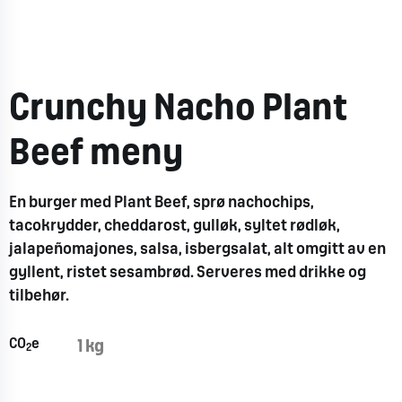
Crunchy Nacho Plant
Beef meny
En burger med Plant Beef, sprø nachochips,
tacokrydder, cheddarost, gulløk, syltet rødløk,
jalapeñomajones, salsa, isbergsalat, alt omgitt av en
gyllent, ristet sesambrød. Serveres med drikke og
tilbehør.
CO
e
1 kg
2