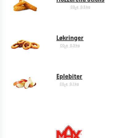
CO
e
0,5 kg
2
Løkringer
CO
e
0,3 kg
2
Eplebiter
CO
e
0,1 kg
2