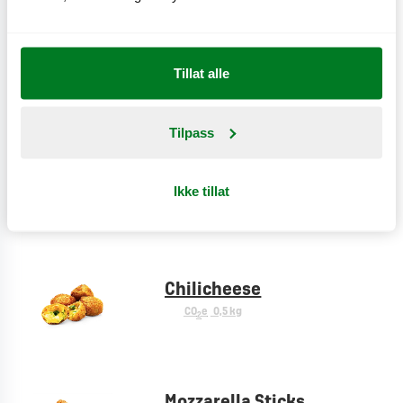
Cheese fries
Tillat alle
CO
e
0,9 kg
2
Tilpass
Creole fries
Ikke tillat
CO
e
0,9 kg
2
Chilicheese
CO
e
0,5 kg
2
Mozzarella Sticks