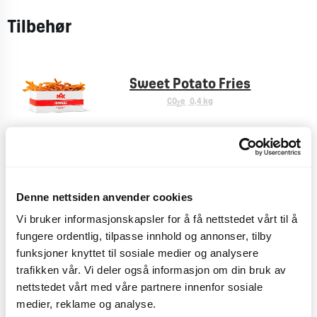
Tilbehør
Sweet Potato Fries
CO
e
0,4 kg
2
Pommes Frites
CO
e
< 0,1 kg
2
Denne nettsiden anvender cookies
Vi bruker informasjonskapsler for å få nettstedet vårt til å
fungere ordentlig, tilpasse innhold og annonser, tilby
funksjoner knyttet til sosiale medier og analysere
Plussmeny
trafikken vår. Vi deler også informasjon om din bruk av
CO
e
< 0,1 kg
2
nettstedet vårt med våre partnere innenfor sosiale
medier, reklame og analyse.