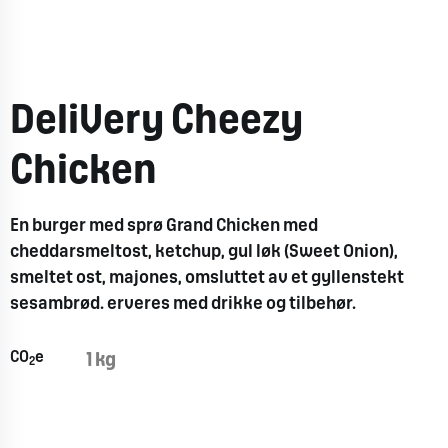
DeliVery Cheezy
Chicken
En
burge
r
med
spr
ø
Grand Chicken
med
cheddarsmeltos
t
, ketchup, gul
lø
k
(Sweet
Onio
n
),
smelte
t
ost,
majone
s
,
omslutte
t
av et gyllenstekt
sesambrø
d
.
ervere
s
med
drikk
e
o
g
tilbehø
r
.
CO
e
1 kg
2