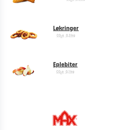
2
Løkringer
CO
e
0,3 kg
2
Eplebiter
CO
e
0,1 kg
2