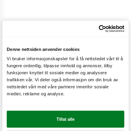
Majones
Denne nettsiden anvender cookies
Klassisk majones.
Vi bruker informasjonskapsler for å få nettstedet vårt til å
fungere ordentlig, tilpasse innhold og annonser, tilby
CO
e
< 0,1 kg
2
funksjoner knyttet til sosiale medier og analysere
trafikken vår. Vi deler også informasjon om din bruk av
nettstedet vårt med våre partnere innenfor sosiale
medier, reklame og analyse.
Næringsinnhold
Tillat alle
Produktinformasjon