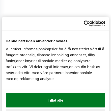
Medium
28/30
kr
Denne nettsiden anvender cookies
Medium
Vi bruker informasjonskapsler for å få nettstedet vårt til å
fungere ordentlig, tilpasse innhold og annonser, tilby
CO
e
0,2 kg
2
funksjoner knyttet til sosiale medier og analysere
trafikken vår. Vi deler også informasjon om din bruk av
nettstedet vårt med våre partnere innenfor sosiale
medier, reklame og analyse.
Næringsinnhold
Tillat alle
Produktinformasjon