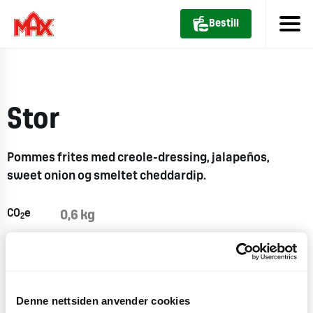
Bestill
Stor
Pommes frites med
creole
-dressing, jalapeños,
sweet
onion
og
smeltet
cheddardip
.
CO
e
0,6 kg
2
Denne nettsiden anvender cookies