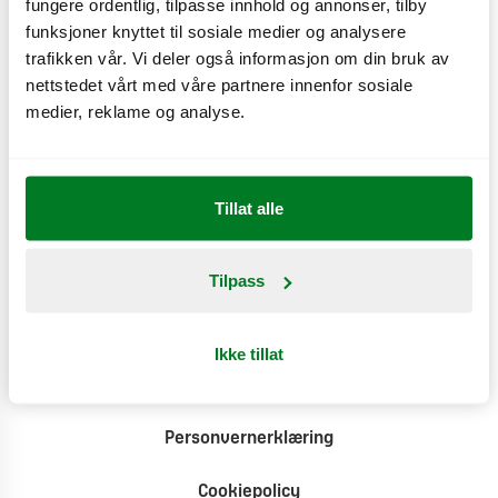
Produktinformasjon
fungere ordentlig, tilpasse innhold og annonser, tilby
funksjoner knyttet til sosiale medier og analysere
trafikken vår. Vi deler også informasjon om din bruk av
Klimat
nettstedet vårt med våre partnere innenfor sosiale
medier, reklame og analyse.
Tillat alle
Kontakt
Tilpass
Pressesenter
Ikke tillat
Tilgjengelighet
Personvernerklæring
Cookiepolicy