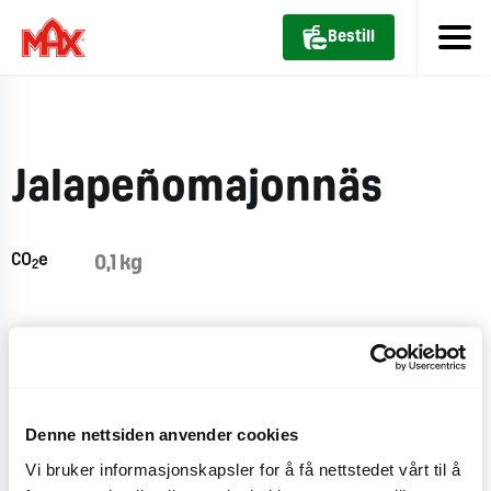
Bestill
Jalapeñomajonnäs
CO
e
0,1 kg
2
Næringsinnhold
Denne nettsiden anvender cookies
Vi bruker informasjonskapsler for å få nettstedet vårt til å