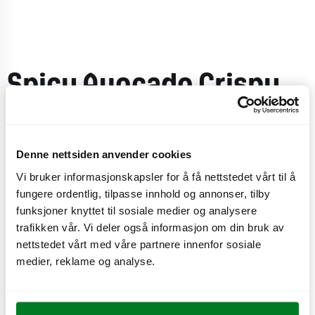
Spicy Avocado Crispy
Supreme
Denne nettsiden anvender cookies
Burger laget av gule erter med avocado, syltet rødløk,
Vi bruker informasjonskapsler for å få nettstedet vårt til å
fersk jalapeño, sourcream 'n' onion-dressing, tomat,
fungere ordentlig, tilpasse innhold og annonser, tilby
smeltet cheddarost og sesambrød.
funksjoner knyttet til sosiale medier og analysere
trafikken vår. Vi deler også informasjon om din bruk av
CO
e
0,6 kg
2
nettstedet vårt med våre partnere innenfor sosiale
medier, reklame og analyse.