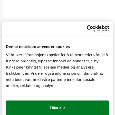
Dobbel Maxoumi
Fritert dobbel grillet ost med jalapeñorelish, tomat,
Denne nettsiden anvender cookies
løk, isbergsalat, majones og sesambrød.
Vi bruker informasjonskapsler for å få nettstedet vårt til å
fungere ordentlig, tilpasse innhold og annonser, tilby
CO
e
1,3 kg
funksjoner knyttet til sosiale medier og analysere
2
trafikken vår. Vi deler også informasjon om din bruk av
nettstedet vårt med våre partnere innenfor sosiale
medier, reklame og analyse.
Næringsinnhold
Tillat alle