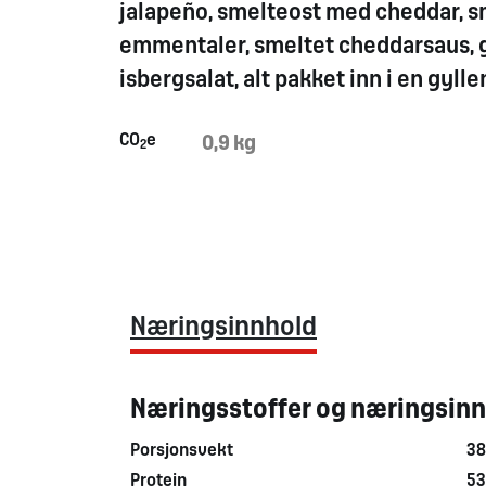
jalapeño, smelteost med cheddar, 
emmentaler, smeltet cheddarsaus, gu
isbergsalat, alt pakket inn i en gyll
CO
e
0,9 kg
2
Næringsinnhold
Næringsstoffer og næringsin
Porsjonsvekt
38
Protein
53