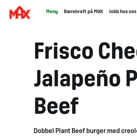
Meny
Bærekraft på MAX
Jobb hos oss
Frisco Che
Jalapeño P
Beef​
Dobbel Plant Beef burger med creole