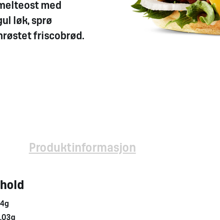
smelteost med
l løk, sprø
enrøstet friscobrød.
Produktinformasjon
nhold
4g
,03g