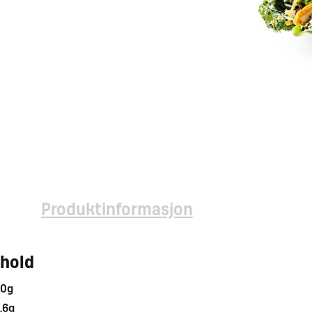
Produktinformasjon
nhold
80g
,6g