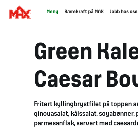
Meny
Bærekraft på MAX
Jobb hos oss
Green Kal
Caesar Bo
Fritert kyllingbrystfilet på toppen av
qinouasalat, kålssalat, soyabønner, 
parmesanflak, servert med caesard