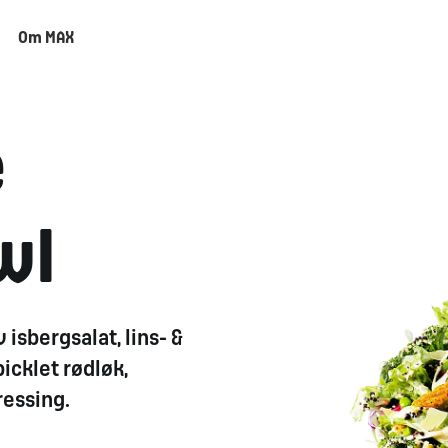
Om MAX
e
wl
 isbergsalat, lins- &
picklet rødløk,
ressing.