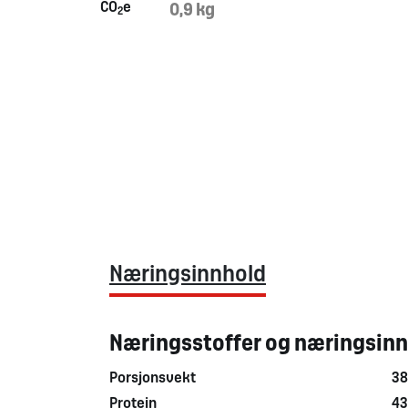
CO
e
0,9 kg
2
Næringsinnhold
Næringsstoffer og næringsin
Porsjonsvekt
3
Protein
43