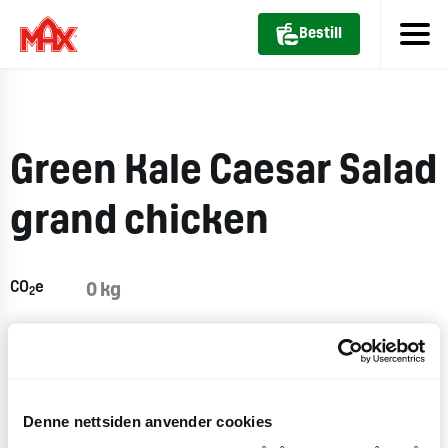
Bestill
Green Kale Caesar Salad​
grand chicken
CO
e
0 kg
2
Denne nettsiden anvender cookies
Næringsinnhold