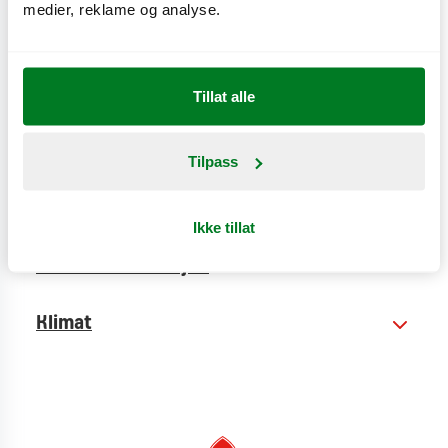
ginger-dressing.
medier, reklame og analyse.
CO
e
0,9 kg
2
Tillat alle
Tilpass
Næringsinnhold
Ikke tillat
Produktinformasjon
Klimat