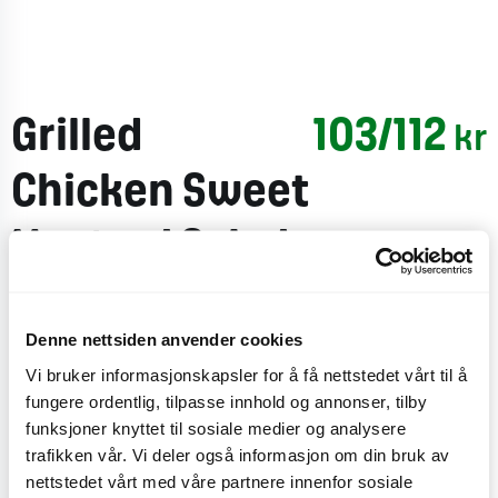
Grilled
103/112
kr
Chicken Sweet
Mustard Salad
Bowl
Denne nettsiden anvender cookies
Med en base av blandet salat med lollo rosso, spinat,
Vi bruker informasjonskapsler for å få nettstedet vårt til å
ruccola, rødbeteskudd, quinoa/bønnemiks, marinert
fungere ordentlig, tilpasse innhold og annonser, tilby
hvitkål, edamamebønner, syltet rødløk, avokado og
funksjoner knyttet til sosiale medier og analysere
grillet kylling. Du kan velge mellom cæsardressing,
trafikken vår. Vi deler også informasjon om din bruk av
vinaigrette, hot creole, sweet mustard eller sesame
nettstedet vårt med våre partnere innenfor sosiale