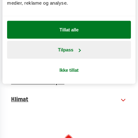
mustard eller sesame ginger-dressing.
medier, reklame og analyse.
CO
e
0,7 kg
2
Tillat alle
Tilpass
Næringsinnhold
Ikke tillat
Produktinformasjon
Klimat