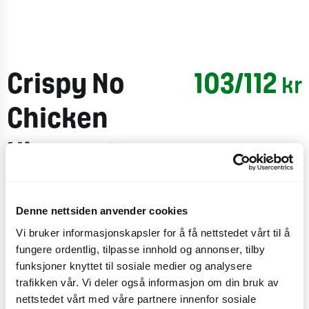
Crispy No
103/112
kr
Chicken
Vinegrett
Salad Bowl
Denne nettsiden anvender cookies
Med en base av blandet salat med lollo rosso, spinat,
Vi bruker informasjonskapsler for å få nettstedet vårt til å
ruccola, rødbeteskudd, quinoa/bønnemiks, marinert
fungere ordentlig, tilpasse innhold og annonser, tilby
hvitkål, edamamebønner, syltet rødløk, avokado og
funksjoner knyttet til sosiale medier og analysere
Crispy No Chicken. Du kan velge mellom
trafikken vår. Vi deler også informasjon om din bruk av
cæsardressing, vinaigrette, hot creole, sweet
nettstedet vårt med våre partnere innenfor sosiale