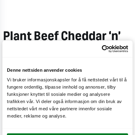
Plant Beef Cheddar ‘n’
Chili meny
En Plant
Beef-burger
med jalapeños, cheddarost,
Denne nettsiden anvender cookies
smelteost
, tomat, sweet
onion
,
sprø
isbergsalat
og
Vi bruker informasjonskapsler for å få nettstedet vårt til å
kreolsk dressing - alt
pakket
inn
i et
gyllent
,
ristet
fungere ordentlig, tilpasse innhold og annonser, tilby
sesambrød
.
Serveres
med
drikke
og
tilbehør
.
funksjoner knyttet til sosiale medier og analysere
trafikken vår. Vi deler også informasjon om din bruk av
CO
e
nettstedet vårt med våre partnere innenfor sosiale
1 kg
2
medier, reklame og analyse.