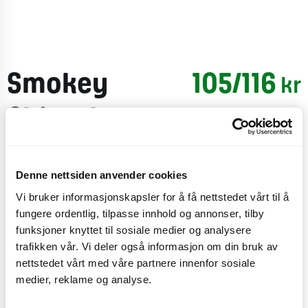
Smokey
105/116
kr
Chipotle
Chicken
Denne nettsiden anvender cookies
En smakfull burger av norsk kylling, panert med
Vi bruker informasjonskapsler for å få nettstedet vårt til å
kajenne og spansk pepper, med cheddarsmelteost,
fungere ordentlig, tilpasse innhold og annonser, tilby
chipotlesaus, sprø løkringer, majones, syltet rødløk,
funksjoner knyttet til sosiale medier og analysere
isbergsalat, omsluttet av saftig søtpotetbrød.
trafikken vår. Vi deler også informasjon om din bruk av
nettstedet vårt med våre partnere innenfor sosiale
CO
e
0 kg
medier, reklame og analyse.
2