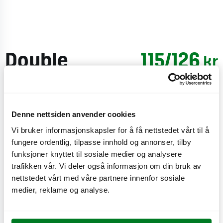
Double
115/126
kr
Friscoburger
Norsk storfekjøtt, bacon, nyristet Friscobrød – et
Denne nettsiden anvender cookies
luksuriøst, velsmakende og saftig brød, sprø
Vi bruker informasjonskapsler for å få nettstedet vårt til å
isbergsalat, gul løk (Sweet Onion) og frisk tomat, 2
fungere ordentlig, tilpasse innhold og annonser, tilby
skiver cheddarsmeltost, originaldressing.
funksjoner knyttet til sosiale medier og analysere
trafikken vår. Vi deler også informasjon om din bruk av
CO
e
4,2 kg
nettstedet vårt med våre partnere innenfor sosiale
2
medier, reklame og analyse.