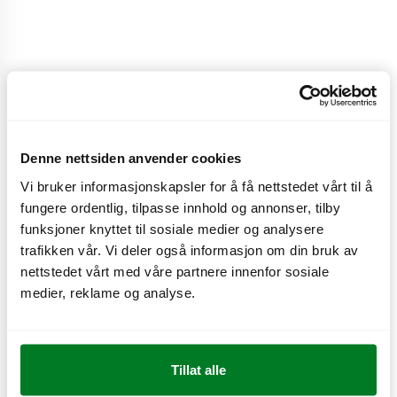
6 stk
69/76
kr
Max' sprø, panerte kyllingnuggets. Serveres med en
Denne nettsiden anvender cookies
valgfri dip.
Vi bruker informasjonskapsler for å få nettstedet vårt til å
fungere ordentlig, tilpasse innhold og annonser, tilby
CO
e
0,3 kg
2
funksjoner knyttet til sosiale medier og analysere
trafikken vår. Vi deler også informasjon om din bruk av
nettstedet vårt med våre partnere innenfor sosiale
medier, reklame og analyse.
Næringsinnhold
Tillat alle