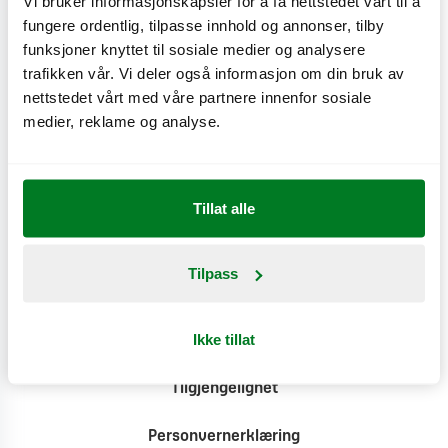
Vi bruker informasjonskapsler for å få nettstedet vårt til å
fungere ordentlig, tilpasse innhold og annonser, tilby
Produktinformasjon
funksjoner knyttet til sosiale medier og analysere
trafikken vår. Vi deler også informasjon om din bruk av
nettstedet vårt med våre partnere innenfor sosiale
Klimat
medier, reklame og analyse.
Tillat alle
Tilpass
Kontakt
Ikke tillat
Pressesenter
Tilgjengelighet
Personvernerklæring