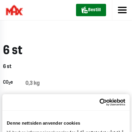
Bestill
6 st
6 st
CO
e
0,3 kg
2
Denne nettsiden anvender cookies
Næringsinnhold