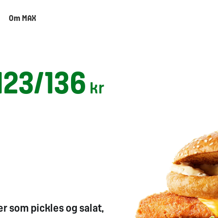
Om MAX
123/136
kr
er som pickles
og
salat,