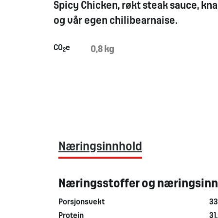
Spicy
Chicken,
røkt
steak
sauce
,
kna
og
vår egen chilibearnaise.
CO
e
0,8 kg
2
Næringsinnhold
Næringsstoffer og næringsin
Porsjonsvekt
33
Protein
31