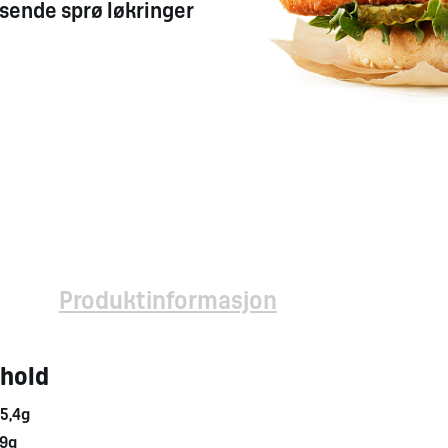
sende
sprø
løkringer
Produktinformasjon
nhold
5,4g
,9g