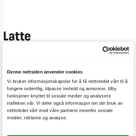
Latte
Laget med melk og espressobønner fra Johan &
Nyström.
Denne nettsiden anvender cookies
CO
e
0,4 kg
2
Vi bruker informasjonskapsler for å få nettstedet vårt til å
fungere ordentlig, tilpasse innhold og annonser, tilby
funksjoner knyttet til sosiale medier og analysere
trafikken vår. Vi deler også informasjon om din bruk av
nettstedet vårt med våre partnere innenfor sosiale
Liten
medier, reklame og analyse.
Stor
Mellan