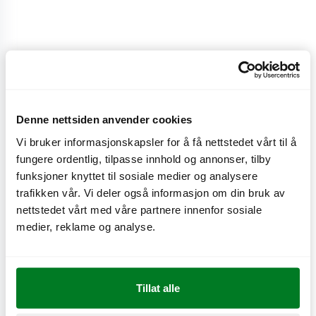
Mellom
24/26
kr
Denne nettsiden anvender cookies
Mellom
Vi bruker informasjonskapsler for å få nettstedet vårt til å
fungere ordentlig, tilpasse innhold og annonser, tilby
CO
e
0 kg
2
funksjoner knyttet til sosiale medier og analysere
trafikken vår. Vi deler også informasjon om din bruk av
nettstedet vårt med våre partnere innenfor sosiale
medier, reklame og analyse.
Næringsinnhold
Tillat alle
Produktinformasjon