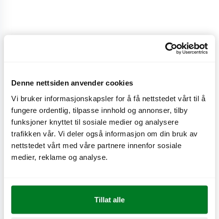
Mellan
27/30
kr
Denne nettsiden anvender cookies
Mellan
Vi bruker informasjonskapsler for å få nettstedet vårt til å
fungere ordentlig, tilpasse innhold og annonser, tilby
CO
e
0,4 kg
2
funksjoner knyttet til sosiale medier og analysere
trafikken vår. Vi deler også informasjon om din bruk av
nettstedet vårt med våre partnere innenfor sosiale
medier, reklame og analyse.
Næringsinnhold
Tillat alle
Produktinformasjon