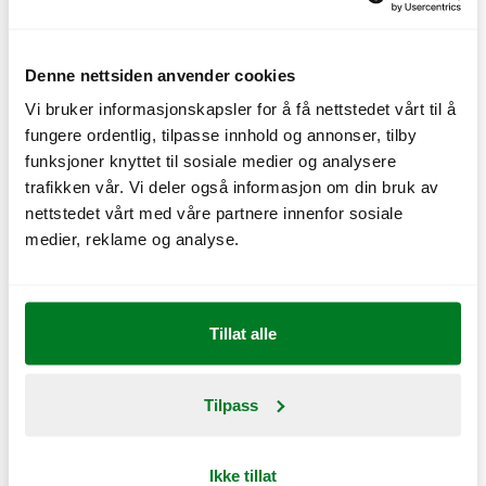
Se næringsinnhold
Næringsstoffer og næringsinnhold
Denne nettsiden anvender cookies
Vi bruker informasjonskapsler for å få nettstedet vårt til å
Se produktinformasjon
fungere ordentlig, tilpasse innhold og annonser, tilby
Innhold og allergiinformasjon
funksjoner knyttet til sosiale medier og analysere
trafikken vår. Vi deler også informasjon om din bruk av
nettstedet vårt med våre partnere innenfor sosiale
Velkommen!
medier, reklame og analyse.
MAX er Sveriges eldste og best likte
hamburgerkjede! Vi startet 1968 i Gällivare. Det
gjør familiebedriften vår til en av de
Tillat alle
hamburgerkjedene som har eksistert lengst i
hele Europa. 12. mai 2011 åpnet MAX sin første
Tilpass
restaurant i Oslo. Med de beste råvarene skal vi
servere de beste hamburgerne.
Les mer
Ikke tillat