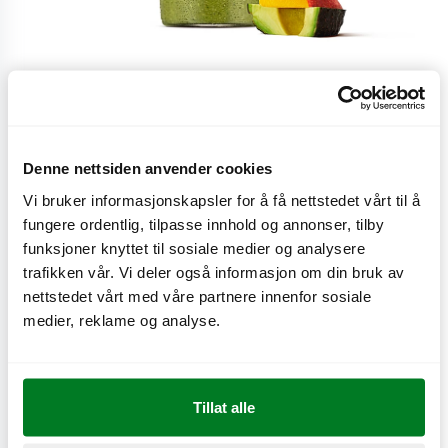
Green Boost
Denne nettsiden anvender cookies
Avokado, spinat, mango, ananas og eplejuice.
Vi bruker informasjonskapsler for å få nettstedet vårt til å
fungere ordentlig, tilpasse innhold og annonser, tilby
CO
e
0,6 kg
2
funksjoner knyttet til sosiale medier og analysere
trafikken vår. Vi deler også informasjon om din bruk av
nettstedet vårt med våre partnere innenfor sosiale
medier, reklame og analyse.
Næringsinnhold
Tillat alle
Produktinformasjon