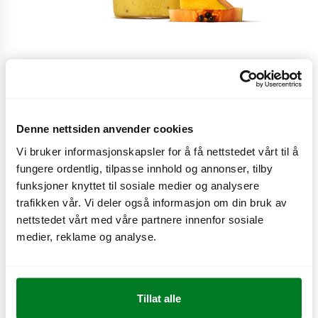
Mucho Mango
Mango, banan, ananas, papaya, pasjonsfrukt og
Denne nettsiden anvender cookies
eplejuice.
Vi bruker informasjonskapsler for å få nettstedet vårt til å
fungere ordentlig, tilpasse innhold og annonser, tilby
CO
e
0,7 kg
funksjoner knyttet til sosiale medier og analysere
2
trafikken vår. Vi deler også informasjon om din bruk av
nettstedet vårt med våre partnere innenfor sosiale
medier, reklame og analyse.
Næringsinnhold
Tillat alle