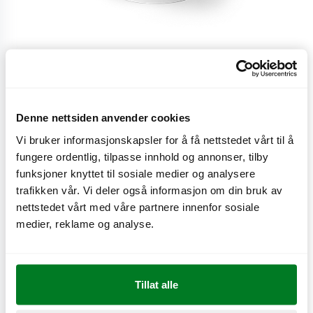
Lemonade
Denne nettsiden anvender cookies
Forfriskende lemonade.
Vi bruker informasjonskapsler for å få nettstedet vårt til å
fungere ordentlig, tilpasse innhold og annonser, tilby
CO
e
0,1 kg
2
funksjoner knyttet til sosiale medier og analysere
trafikken vår. Vi deler også informasjon om din bruk av
nettstedet vårt med våre partnere innenfor sosiale
medier, reklame og analyse.
Næringsinnhold
Tillat alle
Produktinformasjon