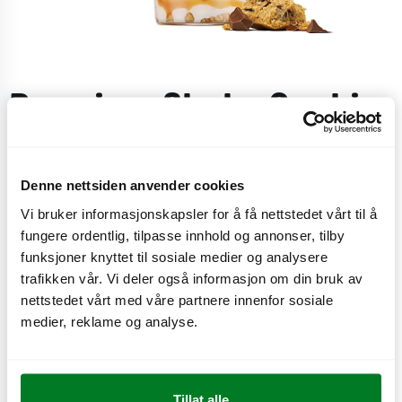
Premium Shake Cookie
Dough
Denne nettsiden anvender cookies
Milkshake med softis og melk, blandet med biter av
Vi bruker informasjonskapsler for å få nettstedet vårt til å
cookie dough og sjokoladesaus.
fungere ordentlig, tilpasse innhold og annonser, tilby
funksjoner knyttet til sosiale medier og analysere
CO
e
0,6 kg
trafikken vår. Vi deler også informasjon om din bruk av
2
nettstedet vårt med våre partnere innenfor sosiale
medier, reklame og analyse.
Tillat alle