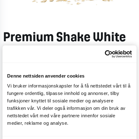
Premium Shake White
chocolate & raspberry
fudge
Denne nettsiden anvender cookies
Vi bruker informasjonskapsler for å få nettstedet vårt til å
Håndlaget
milkshake med
softis
og
melk
,
blandet
fungere ordentlig, tilpasse innhold og annonser, tilby
med
hvit
sjokolade
,
sprø
hvite
sjokoladekuler
og
funksjoner knyttet til sosiale medier og analysere
bringebærfudgekuler
,
toppet
med
krem
.
trafikken vår. Vi deler også informasjon om din bruk av
nettstedet vårt med våre partnere innenfor sosiale
CO
e
0,7 kg
2
medier, reklame og analyse.