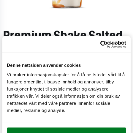
Premium Shake Salted
Caramel & Popcorn
Denne nettsiden anvender cookies
Premium Shake med softis og melk, lagvis med
Vi bruker informasjonskapsler for å få nettstedet vårt til å
popcorn karamelltopping, karamellpopcorn og toppet
fungere ordentlig, tilpasse innhold og annonser, tilby
med pisket krem.
funksjoner knyttet til sosiale medier og analysere
trafikken vår. Vi deler også informasjon om din bruk av
CO
e
0,8 kg
2
nettstedet vårt med våre partnere innenfor sosiale
medier, reklame og analyse.