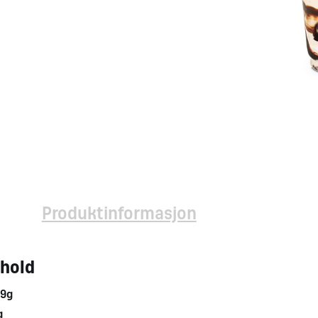
Produktinformasjon
nhold
9g
g