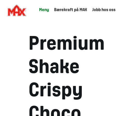
Meny
Bærekraft på MAX
Jobb hos oss
Premium
Shake
Crispy
Choco