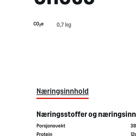
CO
e
0,7 kg
2
Næringsinnhold
Næringsstoffer og næringsin
Porsjonsvekt
38
Protein
12