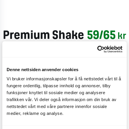
Premium Shake
59/65
kr
Pear
Plantebasert
Denne nettsiden anvender cookies
Håndlaget vegansk luksusshake med pærekompott,
Vi bruker informasjonskapsler for å få nettstedet vårt til å
100% plantebasert og laget av kokosmelk (kan
fungere ordentlig, tilpasse innhold og annonser, tilby
funksjoner knyttet til sosiale medier og analysere
inneholde melk spor).
trafikken vår. Vi deler også informasjon om din bruk av
nettstedet vårt med våre partnere innenfor sosiale
CO
e
0,4 kg
2
medier, reklame og analyse.