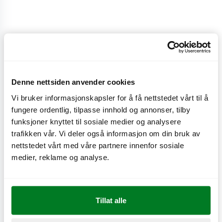
Stor
32/35
kr
Denne nettsiden anvender cookies
Stor
Vi bruker informasjonskapsler for å få nettstedet vårt til å
fungere ordentlig, tilpasse innhold og annonser, tilby
CO
e
0,5 kg
2
funksjoner knyttet til sosiale medier og analysere
trafikken vår. Vi deler også informasjon om din bruk av
nettstedet vårt med våre partnere innenfor sosiale
medier, reklame og analyse.
Næringsinnhold
Tillat alle
Produktinformasjon