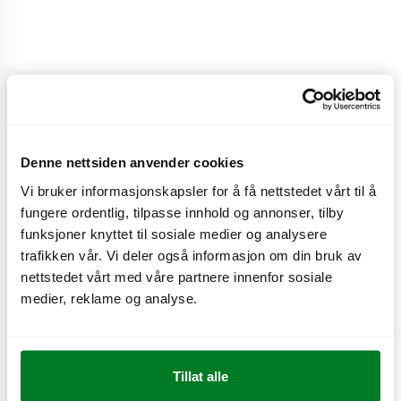
Max burger
Burger av storfekjøtt med smelteost med cheddar,
Denne nettsiden anvender cookies
tomat, isbergsalat, gul løk, majones og sesambrød.
Vi bruker informasjonskapsler for å få nettstedet vårt til å
fungere ordentlig, tilpasse innhold og annonser, tilby
CO
e
2,8 kg
funksjoner knyttet til sosiale medier og analysere
2
trafikken vår. Vi deler også informasjon om din bruk av
nettstedet vårt med våre partnere innenfor sosiale
medier, reklame og analyse.
Næringsinnhold
Tillat alle