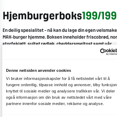
Hjemburgerboks
199/199
En deilig spesialitet – nå kan du lage din egen velsmak
MAX-burger hjemme. Boksen inneholder friscobrød, no
storfekjøtt, syltet rødløk, cheddarsmeltost samt vår
deilige originaldressing. Oppskrift for 4 personer.
CO
e
14,8 kg
2
Denne nettsiden anvender cookies
Vi bruker informasjonskapsler for å få nettstedet vårt til å
fungere ordentlig, tilpasse innhold og annonser, tilby funksjo
knyttet til sosiale medier og analysere trafikken vår. Vi deler
også informasjon om din bruk av nettstedet vårt med våre
partnere innenfor sosiale medier, reklame og analyse.
Næringsinnhold