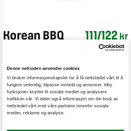
Korean BBQ
111/122
kr
Burger
En smakfull
burger
laget av norsk
storfekjøtt
,
Denne nettsiden anvender cookies
koreansk
grillsaus
,
cheddarsmelteost
,
sprø
løkringer
,
Vi bruker informasjonskapsler for å få nettstedet vårt til å
majones
, salt
agurk
,
isbergsalat
og
koriander,
fungere ordentlig, tilpasse innhold og annonser, tilby
omsluttet
av et
gyllenristet
Friscobrød
.
funksjoner knyttet til sosiale medier og analysere
trafikken vår. Vi deler også informasjon om din bruk av
CO
e
nettstedet vårt med våre partnere innenfor sosiale
3,6 kg
2
medier, reklame og analyse.