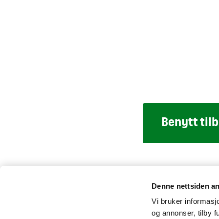
Benytt til
Kontakt
Pressesenter
Tilgjeng
Denne nettsiden a
Vi bruker informasjo
og annonser, tilby f