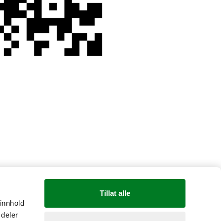
Country: Norge
Tillat alle
 innhold
 deler