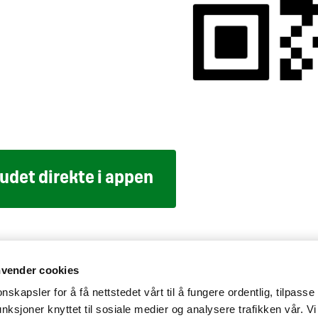
budet direkte i appen
elighet
Personvernerklæring
Cookiepolicy
nvender cookies
nskapsler for å få nettstedet vårt til å fungere ordentlig, tilpasse
unksjoner knyttet til sosiale medier og analysere trafikken vår. Vi