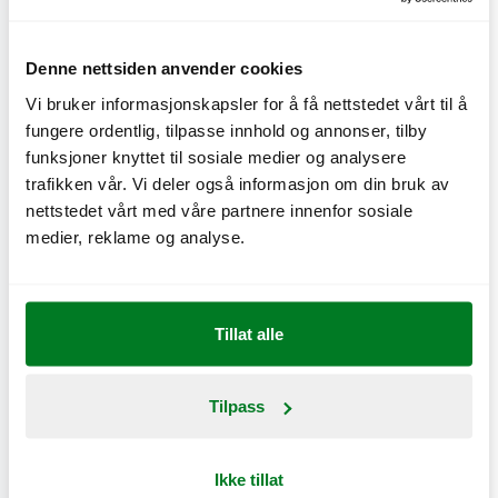
Denne nettsiden anvender cookies
Vi bruker informasjonskapsler for å få nettstedet vårt til å
fungere ordentlig, tilpasse innhold og annonser, tilby
Maxburger
funksjoner knyttet til sosiale medier og analysere
trafikken vår. Vi deler også informasjon om din bruk av
Gjelder ikke Delivery og går ikke å kombinere med andre
nettstedet vårt med våre partnere innenfor sosiale
tilbud. Gyldig t.o.m. 14. februari 2026.
medier, reklame og analyse.
Tillat alle
Benytt tilbudet direkte i appen
Tilpass
Ikke tillat