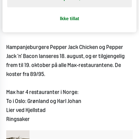
arbeidet med en enda mer klimavennlig og grønnere
meny: Mer kylling, fisk og vegetar. Målet er at hver
Ikke tillat
tredje bestilling skal være noe annet enn rødt kjøtt
innen 2020.
Kampanjeburgere Pepper Jack Chicken og Pepper
Jack 'n' Bacon lanseres 18. august, og er tilgjengelig
frem til 19. oktober på alle Max-restaurantene. De
koster fra 89/95.
Max har 4 restauranter i Norge:
To i Oslo: Grønland og Karl Johan
Lier ved Kjellstad
Ringsaker