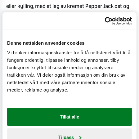
eller kylling, med et lag av kremet Pepper Jack ost og
Creoledressing. Osten er sterk, men ikke for sterk.
Burgere serveres i Max Frisco brød. Som navnet
antyder, inneholder også den klassiske versjonen
Denne nettsiden anvender cookies
Pepper Jack 'n' Bacon – bacon.
Vi bruker informasjonskapsler for å få nettstedet vårt til å
fungere ordentlig, tilpasse innhold og annonser, tilby
- For oss er det naturlig å velge norsk kjøtt og kylling.
funksjoner knyttet til sosiale medier og analysere
Norsk kjøtt holder høy kvalitet, og norsk landbruk har
trafikken vår. Vi deler også informasjon om din bruk av
det laveste antibiotikaforbruket i Europa, sier
nettstedet vårt med våre partnere innenfor sosiale
Bergfors.
medier, reklame og analyse.
Max er bransjeleder innen bærekraft. De var først i
verden med klimamerket meny i 2008, hvor hele
Tillat alle
produksjonskjeden fra jord til bord er
klimakompensert. Tidligere i år startet dessuten Max
Tilpass