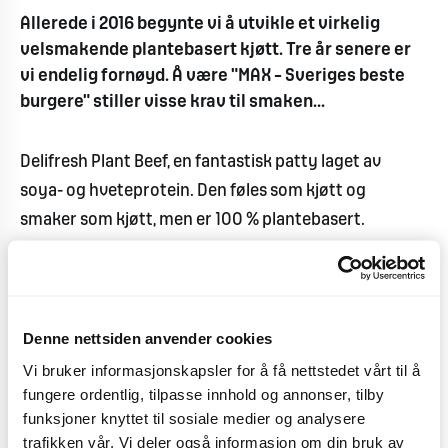
Allerede i 2016 begynte vi å utvikle et virkelig
velsmakende plantebasert kjøtt. Tre år senere er
vi endelig fornøyd. Å være "MAX – Sveriges beste
burgere" stiller visse krav til smaken...
Delifresh Plant Beef, en fantastisk patty laget av
soya- og hveteprotein. Den føles som kjøtt og
smaker som kjøtt, men er 100 % plantebasert.
Vi mener at det er vår største innovasjon noensinne.
Ifølge gjester som har blindtestet er det ... kjøtt, bare
bedre.
Denne nettsiden anvender cookies
Vi bruker informasjonskapsler for å få nettstedet vårt til å
Test og erstatt kjøttet i burgeren din gratis til
fungere ordentlig, tilpasse innhold og annonser, tilby
Delifresh Plant Beef. Eller prøv Grand Deluxe
funksjoner knyttet til sosiale medier og analysere
Delifresh Signature – en ny lakto-ovo-vegetarisk
trafikken vår. Vi deler også informasjon om din bruk av