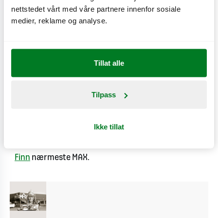
burger i Green-familien. Og opplev uforskjellen
nettstedet vårt med våre partnere innenfor sosiale
medier, reklame og analyse.
Maten vår
Her
kan du lese mer om maten vår.
Tillat alle
Meny
Tilpass
Her
finner du alle Grand Deluxe burgerne våre.
Ikke tillat
Kjøp burgeren din her!
Finn
nærmeste MAX.