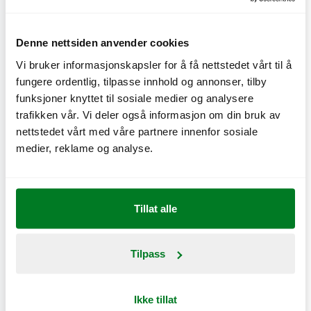
Denne nettsiden anvender cookies
Vi bruker informasjonskapsler for å få nettstedet vårt til å
fungere ordentlig, tilpasse innhold og annonser, tilby
Grand Chicken Parmesan-meny
funksjoner knyttet til sosiale medier og analysere
trafikken vår. Vi deler også informasjon om din bruk av
Gjelder ikke Delivery og går ikke å kombinere med andre
nettstedet vårt med våre partnere innenfor sosiale
tilbud. Gyldig t.o.m. 22. mars 2026.
medier, reklame og analyse.
Tillat alle
Benytt tilbudet direkte i appen
Tilpass
Ikke tillat